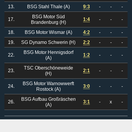
13.
BSG Stahl Thale (A)
9:3
-
-
-
BSG Motor Süd
17.
1:4
-
-
-
Brandenburg (H)
18.
BSG Motor Wismar (A)
4:2
-
-
-
19.
SG Dynamo Schwerin (H)
2:2
-
-
-
BSG Motor Hennigsdorf
22.
1:2
-
-
-
(A)
TSC Oberschöneweide
23.
2:1
-
-
-
(H)
BSG Motor Warnowwerft
24.
3:0
-
-
-
Rostock (A)
BSG Aufbau Großräschen
26.
3:1
-
x
-
(A)
II.DDR-Liga 1958