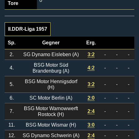
0
Tore
II.DDR-Liga 1957
Sp.
Gegner
Erg.
2.
SG Dynamo Eisleben (A)
3:2
-
-
-
BSG Motor Süd
4.
4:2
-
-
-
Brandenburg (A)
BSG Motor Hennigsdorf
5.
3:2
-
-
-
(H)
6.
SC Motor Berlin (A)
2:0
-
-
-
BSG Motor Warnowwerft
7.
2:4
-
-
-
Rostock (H)
11.
BSG Motor Wismar (H)
3:0
-
-
-
12.
SG Dynamo Schwerin (A)
2:4
-
-
-