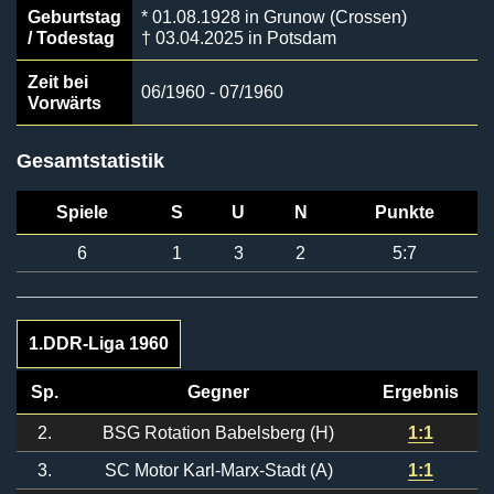
Geburtstag
* 01.08.1928 in Grunow (Crossen)
/ Todestag
† 03.04.2025 in Potsdam
Zeit bei
06/1960 - 07/1960
Vorwärts
Gesamtstatistik
Spiele
S
U
N
Punkte
6
1
3
2
5:7
1.DDR-Liga 1960
Sp.
Gegner
Ergebnis
2.
BSG Rotation Babelsberg (H)
1:1
3.
SC Motor Karl-Marx-Stadt (A)
1:1