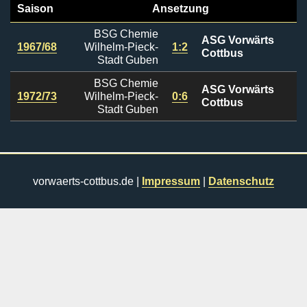
Saison
Ansetzung
BSG Chemie
ASG Vorwärts
1967/68
Wilhelm-Pieck-
1:2
Cottbus
Stadt Guben
BSG Chemie
ASG Vorwärts
1972/73
Wilhelm-Pieck-
0:6
Cottbus
Stadt Guben
vorwaerts-cottbus.de |
Impressum
|
Datenschutz