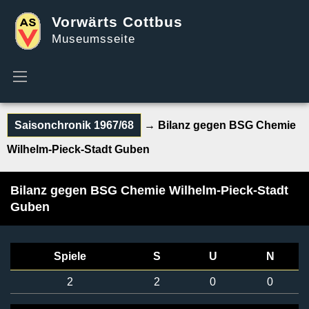
Vorwärts Cottbus
Museumsseite
Saisonchronik 1967/68
→ Bilanz gegen BSG Chemie
Wilhelm-Pieck-Stadt Guben
Bilanz gegen BSG Chemie Wilhelm-Pieck-Stadt
Guben
Spiele
S
U
N
2
2
0
0