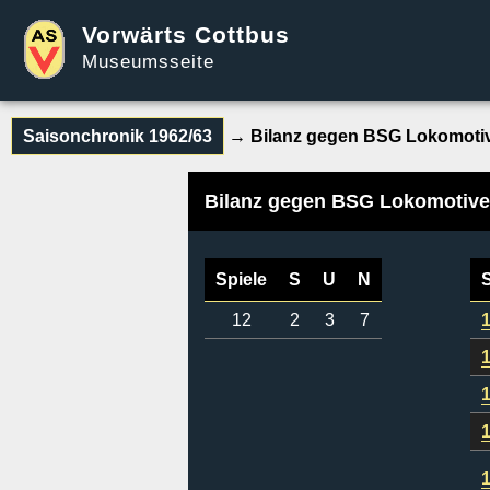
Vorwärts Cottbus
Museumsseite
Saisonchronik 1962/63
→ Bilanz gegen BSG Lokomotiv
Bilanz gegen BSG Lokomotive
Spiele
S
U
N
12
2
3
7