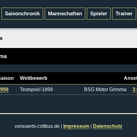
Saisonchronik
Mannschaften
Spieler
Trainer
a
mma
Saison
Wettbewerb
Anse
1956
Testspiel/-1899
BSG Motor Grimma
3
vorwaerts-cottbus.de |
Impressum
|
Datenschutz