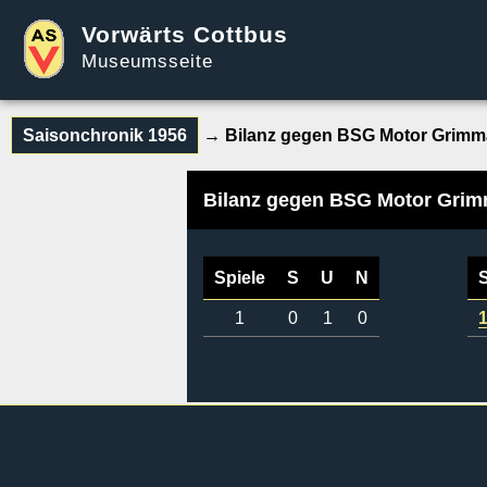
Vorwärts Cottbus
Museumsseite
Saisonchronik 1956
→ Bilanz gegen BSG Motor Grimm
Bilanz gegen BSG Motor Gri
Spiele
S
U
N
1
0
1
0