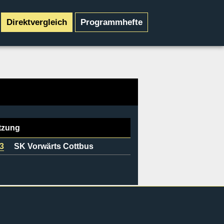
Direktvergleich
Programmhefte
tzung
:3
SK Vorwärts Cottbus