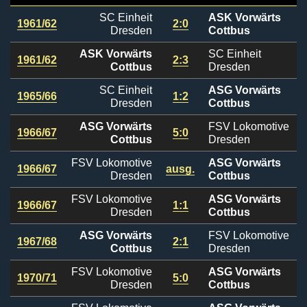
SC Einheit
ASK Vorwärts
1961/62
2:0
Dresden
Cottbus
ASK Vorwärts
SC Einheit
1961/62
2:3
Cottbus
Dresden
SC Einheit
ASG Vorwärts
1965/66
1:2
Dresden
Cottbus
ASG Vorwärts
FSV Lokomotive
1966/67
5:0
Cottbus
Dresden
FSV Lokomotive
ASG Vorwärts
1966/67
ausg.
Dresden
Cottbus
FSV Lokomotive
ASG Vorwärts
1966/67
1:1
Dresden
Cottbus
ASG Vorwärts
FSV Lokomotive
1967/68
2:1
Cottbus
Dresden
FSV Lokomotive
ASG Vorwärts
1970/71
5:0
Dresden
Cottbus