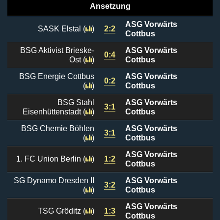
Ansetzung
ASG Vorwärts
SASK Elstal
(
)
2:2
Cottbus
BSG Aktivist Brieske-
ASG Vorwärts
0:4
Ost
(
)
Cottbus
BSG Energie Cottbus
ASG Vorwärts
0:2
(
)
Cottbus
BSG Stahl
ASG Vorwärts
3:1
Eisenhüttenstadt
(
)
Cottbus
BSG Chemie Böhlen
ASG Vorwärts
3:1
(
)
Cottbus
ASG Vorwärts
1. FC Union Berlin
(
)
1:2
Cottbus
SG Dynamo Dresden II
ASG Vorwärts
3:2
(
)
Cottbus
ASG Vorwärts
TSG Gröditz
(
)
1:3
Cottbus