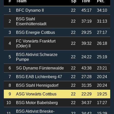
#
Team
Sp
Tore
Pkt.
1
BFC Dynamo II
22
45:17
34:10
BSG Stahl
2
22
37:19
31:13
Eisenhüttenstadt
3
BSG Energie Cottbus
22
29:25
27:17
FC Vorwärts Frankfurt
4
22
39:32
26:18
(Oder) II
BSG Aktivist Schwarze
5
22
24:22
25:19
Pumpe
6
SG Dynamo Fürstenwalde
22
43:38
23:21
7
BSG EAB Lichtenberg 47
22
27:28
20:24
8
BSG Stahl Hennigsdorf
22
31:35
20:24
9
ASG Vorwärts Cottbus
22
22:29
19:25
10
BSG Motor Babelsberg
22
34:37
17:27
BSG Aktivist Brieske-
11
22
34:42
15:29