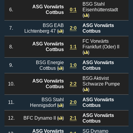
BSG Stahl
ASG Vorwärts
6.
0:1
Eisenhüttenstadt
Cottbus
(
)
BSG EAB
ASG Vorwärts
7.
2:0
Lichtenberg 47
(
)
Cottbus
FC Vorwärts
ASG Vorwärts
8.
1:1
Frankfurt (Oder) II
Cottbus
(
)
BSG Energie
ASG Vorwärts
9.
1:0
Cottbus
(
)
Cottbus
BSG Aktivist
ASG Vorwärts
10.
2:2
Schwarze Pumpe
Cottbus
(
)
BSG Stahl
ASG Vorwärts
11.
2:0
Hennigsdorf
(
)
Cottbus
ASG Vorwärts
12.
BFC Dynamo II
(
)
2:1
Cottbus
ASG Vorwärts
SG Dynamo