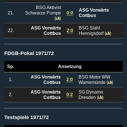
BSG Aktivist
ASG Vorwärts
21.
Schwarze Pumpe
0:0
Cottbus
(
)
ASG Vorwärts
BSG Stahl
22.
2:0
Cottbus
Hennigsdorf
(
)
FDGB-Pokal 1971/72
Sp.
Ansetzung
ASG Vorwärts
BSG Motor WW
1.
2:0
Cottbus
Warnemünde
(
)
ASG Vorwärts
SG Dynamo
2.
0:2
Cottbus
Dresden
(
)
Testspiele 1971/72