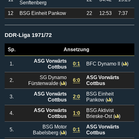
Senftenberg
12
BSG Einheit Pankow
22
12:53
7:37
DDR-Liga 1971/72
Sp.
Ansetzung
ASG Vorwärts
1.
0:1
BFC Dynamo II
(
)
Cottbus
SG Dynamo
ASG Vorwärts
2.
6:0
Fürstenwalde
(
)
Cottbus
ASG Vorwärts
BSG Einheit
3.
2:0
Cottbus
Pankow
(
)
ASG Vorwärts
BSG Aktivist
4.
1:0
Cottbus
Brieske-Ost
(
)
BSG Motor
ASG Vorwärts
5.
0:1
Babelsberg
(
)
Cottbus