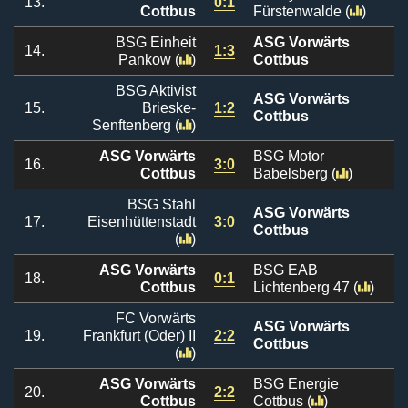
13.
0:1
Cottbus
Fürstenwalde
(
)
BSG Einheit
ASG Vorwärts
14.
1:3
Pankow
(
)
Cottbus
BSG Aktivist
ASG Vorwärts
15.
Brieske-
1:2
Cottbus
Senftenberg
(
)
ASG Vorwärts
BSG Motor
16.
3:0
Cottbus
Babelsberg
(
)
BSG Stahl
ASG Vorwärts
17.
Eisenhüttenstadt
3:0
Cottbus
(
)
ASG Vorwärts
BSG EAB
18.
0:1
Cottbus
Lichtenberg 47
(
)
FC Vorwärts
ASG Vorwärts
19.
Frankfurt (Oder) II
2:2
Cottbus
(
)
ASG Vorwärts
BSG Energie
20.
2:2
Cottbus
Cottbus
(
)