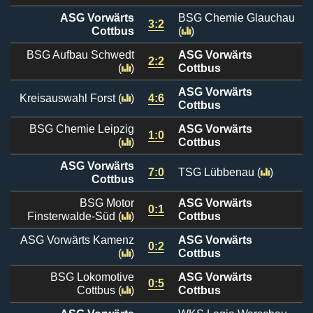
ASG Vorwärts
BSG Chemie Glauchau
3:2
Cottbus
(
)
BSG Aufbau Schwedt
ASG Vorwärts
2:2
(
)
Cottbus
ASG Vorwärts
Kreisauswahl Forst
(
)
4:6
Cottbus
BSG Chemie Leipzig
ASG Vorwärts
1:0
(
)
Cottbus
ASG Vorwärts
7:0
TSG Lübbenau
(
)
Cottbus
BSG Motor
ASG Vorwärts
0:1
Finsterwalde-Süd
(
)
Cottbus
ASG Vorwärts Kamenz
ASG Vorwärts
0:2
(
)
Cottbus
BSG Lokomotive
ASG Vorwärts
0:5
Cottbus
(
)
Cottbus