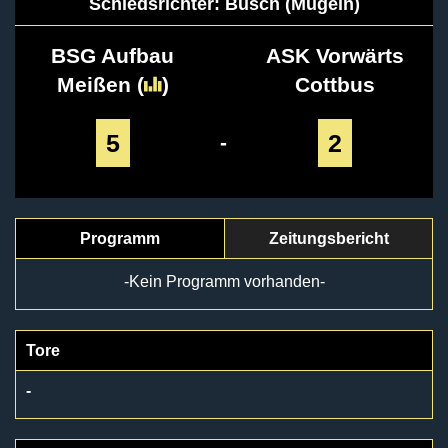
Schiedsrichter: Busch (Mügeln)
BSG Aufbau
ASK Vorwärts
Meißen
(
)
Cottbus
5
2
-
Programm
Zeitungsbericht
-Kein Programm vorhanden-
Tore
-