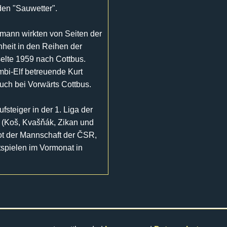
en "Sauwetter".
rmann wirkten von Seiten der
nheit in den Reihen der
selte 1959 nach Cottbus.
bi-Elf betreuende Kurt
auch bei Vorwärts Cottbus.
fsteiger in der 1. Liga der
r (Koš, Kvašňák, Zikan und
ot der Mannschaft der ČSR,
rtspielen im Vormonat in