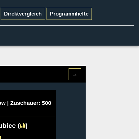
Direktvergleich
Programmhefte
→
ow | Zuschauer: 500
ubice
(
)