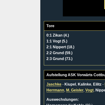
Tore
0:1 Zikan (4.)
1:1 Vogt (5.)
2:1 Nippert (18.)
2:2 Grund (59.)
2:3 Grund (73.)
Aufstellung ASK Vorwärts Cottb
Jaschke
-
Kiupel
,
Kalinke
,
Eilitz
-
Herrmann
,
M. Geisler
,
Vogt
,
Nippe
Auswechslungen: