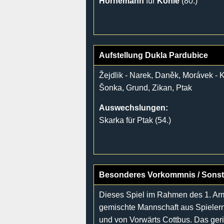
Hornemann
für
Kohle
(80.)
Aufstellung Dukla Pardubice
Žejdlik - Narek, Daněk, Morávek - 
Šonka, Grund, Zikan, Ptak
Auswechslungen:
Skarka für Ptak (54.)
Besonderes Vorkommnis / Sonst
Dieses Spiel im Rahmen des 1. Arme
gemischte Mannschaft aus Spielern
und von Vorwärts Cottbus. Das ger