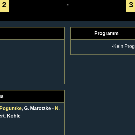
2
3
-
Programm
-Kein Pro
us
Poguntke
,
G. Marotzke
-
N.
rt
,
Kohle