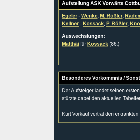
Aufstellung ASK Vorwärts Cottb
Egeler
-
Wenke
,
M. Rößler
,
Rade
Kellner
-
Kossack
,
P. Rößler
,
Kno
Auswechslungen:
Matthäi
für
Kossack
(86.)
Besonderes Vorkommnis / Sonst
Der Aufsteiger landet seinen erste
stürzte dabei den aktuellen Tabelle
Kurt Vorkauf vertrat den erkrankte