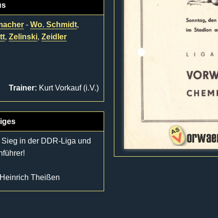
us
macher
-
Wo. Schmidt
,
tt
,
Zelinski
,
Zeidler
Trainer:
Kurt Vorkauf (i.V.)
iges
n Sieg in der DDR-Liga und
nführer!
n Heinrich Theißen