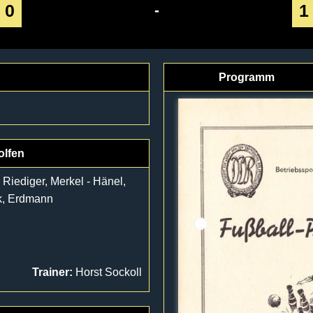
0
1
-
Programm
olfen
 Riediger, Merkel - Hänel,
k, Erdmann
Trainer:
Horst Sockoll