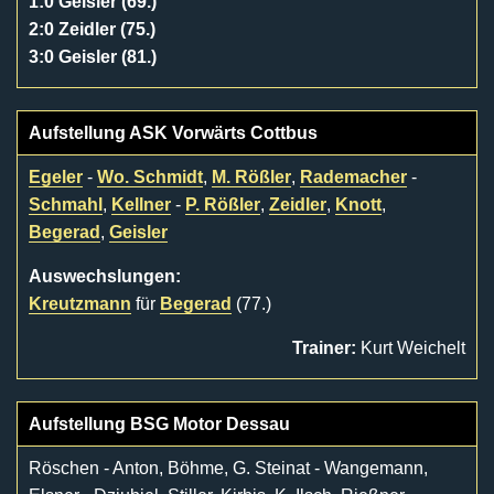
1:0 Geisler (69.)
2:0 Zeidler (75.)
3:0 Geisler (81.)
Aufstellung ASK Vorwärts Cottbus
Egeler
-
Wo. Schmidt
,
M. Rößler
,
Rademacher
-
Schmahl
,
Kellner
-
P. Rößler
,
Zeidler
,
Knott
,
Begerad
,
Geisler
Auswechslungen:
Kreutzmann
für
Begerad
(77.)
Trainer:
Kurt Weichelt
Aufstellung BSG Motor Dessau
Röschen - Anton, Böhme, G. Steinat - Wangemann,