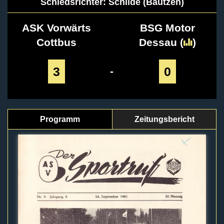
Schiedsrichter: Schilde (Bautzen)
ASK Vorwärts
BSG Motor
Cottbus
Dessau
(
)
3
0
-
Programm
Zeitungsbericht