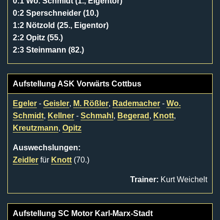
0:1 Wo. Schmidt (1., Eigentor)
0:2 Sperschneider (10.)
1:2 Nötzold (25., Eigentor)
2:2 Opitz (55.)
2:3 Steinmann (82.)
Aufstellung ASK Vorwärts Cottbus
Egeler
-
Geisler
,
M. Rößler
,
Rademacher
-
Wo.
Schmidt
,
Kellner
-
Schmahl
,
Begerad
,
Knott
,
Kreutzmann
,
Opitz
Auswechslungen:
Zeidler
für
Knott
(70.)
Trainer:
Kurt Weichelt
Aufstellung SC Motor Karl-Marx-Stadt