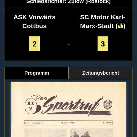
Schiedsrichter: Zülow (Rostock)
ASK Vorwärts
SC Motor Karl-
Cottbus
Marx-Stadt
(
)
2
3
-
Programm
Zeitungsbericht