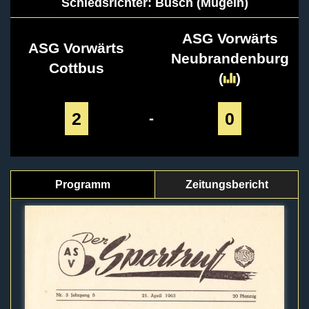
Schiedsrichter: Busch (Mügeln)
ASG Vorwärts
ASG Vorwärts
Neubrandenburg
Cottbus
(
)
2
0
-
Programm
Zeitungsbericht