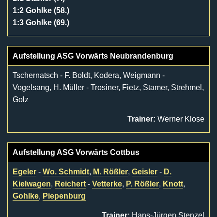
1:2 Gohlke (58.)
1:3 Gohlke (69.)
Aufstellung ASG Vorwärts Neubrandenburg
Tschernatsch - F. Boldt, Kodera, Weigmann -
Vogelsang, H. Müller - Trosiner, Fietz, Stamer, Strehmel,
Golz
Trainer:
Werner Klose
Aufstellung ASG Vorwärts Cottbus
Egeler
-
Wo. Schmidt
,
M. Rößler
,
Geisler
-
D.
Kielwagen
,
Reichert
-
Vetterke
,
P. Rößler
,
Knott
,
Gohlke
,
Piepenburg
Trainer:
Hans-Jürgen Stenzel