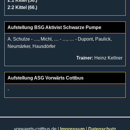
2:1 Kittel (56.)
2:2 Kittel (66.)
Aufstellung BSG Aktivist Schwarze Pumpe
A. Schulze - …, Michl, … - …, … - Dupont, Paulick,
Neumärker, Hausdörfer
Trainer:
Heinz Kellner
Aufstellung ASG Vorwärts Cottbus
-
vorwaerts-cottbus.de |
Impressum
|
Datenschutz