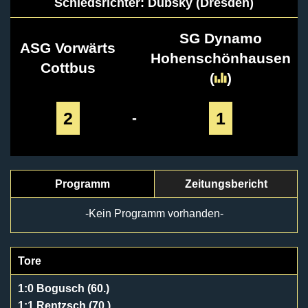
Schiedsrichter: Dubsky (Dresden)
SG Dynamo
ASG Vorwärts
Hohenschönhausen
Cottbus
(
)
2
1
-
Programm
Zeitungsbericht
-Kein Programm vorhanden-
Tore
1:0 Bogusch (60.)
1:1 Rentzsch (70.)