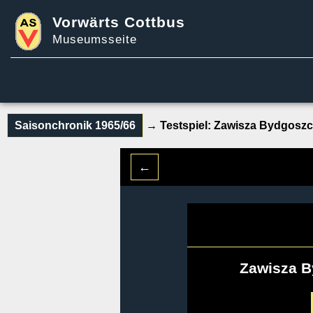
Vorwärts Cottbus
Museumsseite
Saisonchronik 1965/66
→ Testspiel:
Zawisza Bydgoszc
←
Zawisza 