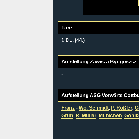
Tore
1:0 ... (44.)
Aufstellung Zawisza Bydgoszcz
-
Aufstellung ASG Vorwärts Cottb
Franz
-
Wo. Schmidt
,
P. Rößler
,
G
Grun
,
R. Müller
,
Mühlchen
,
Gohlk