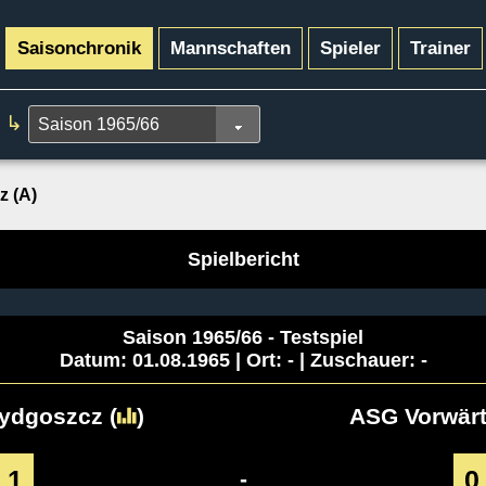
Saisonchronik
Mannschaften
Spieler
Trainer
↳
z (A)
Spielbericht
Saison 1965/66 - Testspiel
Datum: 01.08.1965 | Ort: - | Zuschauer: -
Bydgoszcz
(
)
ASG Vorwärt
1
0
-