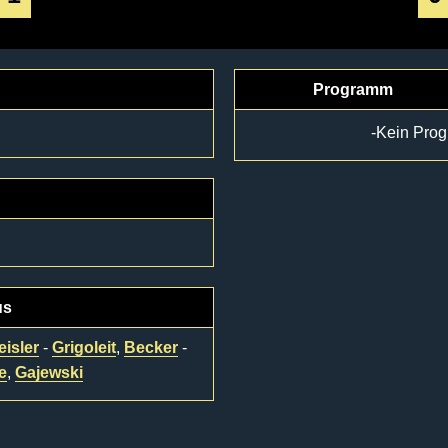
Programm
-Kein Pro
us
eisler
-
Grigoleit
,
Becker
-
e
,
Gajewski