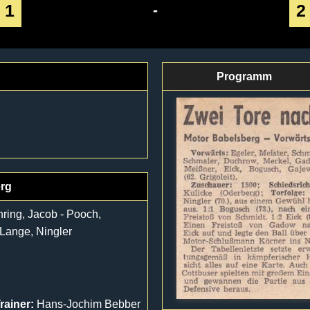
1
2
-
Programm
erg
hring, Jacob - Pooch,
 Lange, Ningler
rainer:
Hans-Jochim Bebber