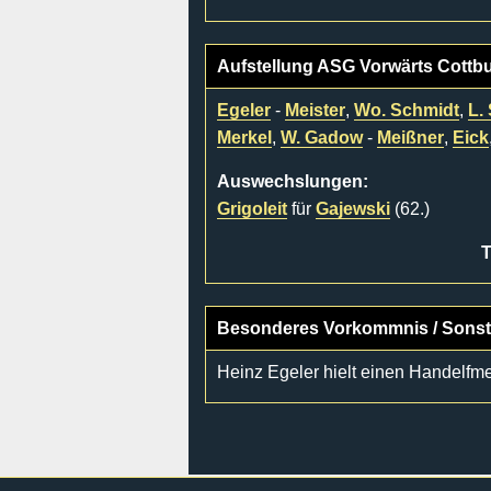
Aufstellung ASG Vorwärts Cottb
Egeler
-
Meister
,
Wo. Schmidt
,
L.
Merkel
,
W. Gadow
-
Meißner
,
Eick
Auswechslungen:
Grigoleit
für
Gajewski
(62.)
T
Besonderes Vorkommnis / Sonst
Heinz Egeler hielt einen Handelfme