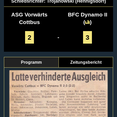
Schiedsrichter: Trojanowski (Hennigsdorf)
ASG Vorwärts
BFC Dynamo II
Cottbus
(
)
2
3
-
Programm
Zeitungsbericht