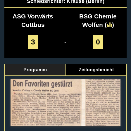
Schiedsrichter: Krause (Berlin)
ASG Vorwärts
BSG Chemie
Cottbus
Wolfen
(
)
3
0
-
Programm
Zeitungsbericht