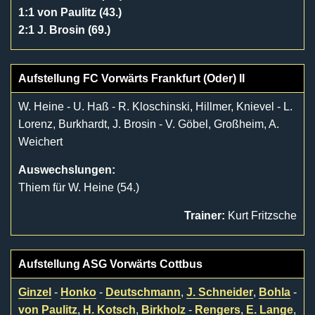
1:1 von Paulitz (43.)
2:1 J. Brosin (69.)
Aufstellung FC Vorwärts Frankfurt (Oder) II
W. Heine - U. Haß - R. Kloschinski, Hillmer, Knievel - L.
Lorenz, Burkhardt, J. Brosin - V. Göbel, Großheim, A.
Weichert
Auswechslungen:
Thiem für W. Heine (54.)
Trainer:
Kurt Fritzsche
Aufstellung ASG Vorwärts Cottbus
Ginzel
-
Honko
-
Deutschmann
,
J. Schneider
,
Bohla
-
von Paulitz
,
H. Kotsch
,
Birkholz
-
Rengers
,
E. Lange
,