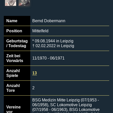
Name
Bernd Dobermann
Position
Mittelfeld
Geburtstag
* 09.08.1944 in Leipzig
/ Todestag
† 02.02.2022 in Leipzig
Zeit bei
11/1970 - 06/1971
Vorwärts
Anzahl
13
Spiele
Anzahl
2
Tore
BSG Medizin Mitte Leipzig (07/1953 -
06/1958), SC Lokomotive Leipzig
Vereine
(07/1958 - 06/1963), BSG Lokomotive
vor