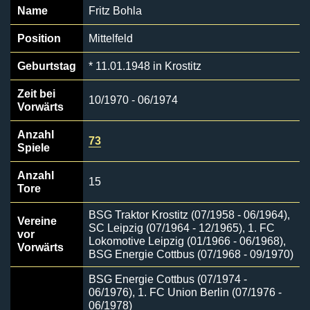
Name
Fritz Bohla
Position
Mittelfeld
Geburtstag
* 11.01.1948 in Krostitz
Zeit bei
10/1970 - 06/1974
Vorwärts
Anzahl
73
Spiele
Anzahl
15
Tore
BSG Traktor Krostitz (07/1958 - 06/1964),
Vereine
SC Leipzig (07/1964 - 12/1965), 1. FC
vor
Lokomotive Leipzig (01/1966 - 06/1968),
Vorwärts
BSG Energie Cottbus (07/1968 - 09/1970)
BSG Energie Cottbus (07/1974 -
06/1976), 1. FC Union Berlin (07/1976 -
06/1978)