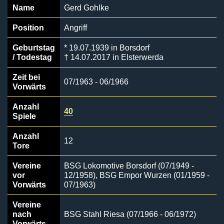
Name
Gerd Gohlke
Position
Angriff
Geburtstag
* 19.07.1939 in Borsdorf
/ Todestag
† 14.07.2017 in Elsterwerda
Zeit bei
07/1963 - 06/1966
Vorwärts
Anzahl
40
Spiele
Anzahl
12
Tore
Vereine
BSG Lokomotive Borsdorf (07/1949 -
vor
12/1958), BSG Empor Wurzen (01/1959 -
Vorwärts
07/1963)
Vereine
nach
BSG Stahl Riesa (07/1966 - 06/1972)
Vorwärts