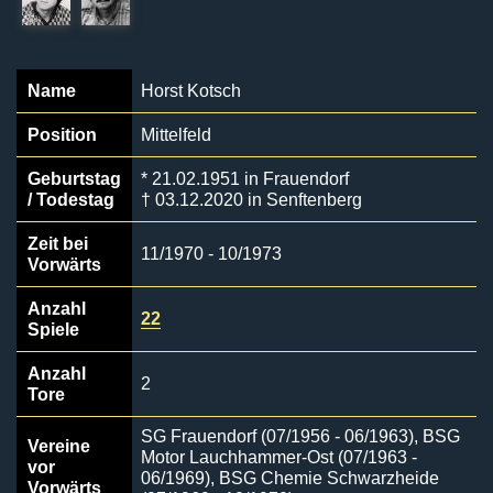
Name
Horst Kotsch
Position
Mittelfeld
Geburtstag
* 21.02.1951 in Frauendorf
/ Todestag
† 03.12.2020 in Senftenberg
Zeit bei
11/1970 - 10/1973
Vorwärts
Anzahl
22
Spiele
Anzahl
2
Tore
SG Frauendorf (07/1956 - 06/1963), BSG
Vereine
Motor Lauchhammer-Ost (07/1963 -
vor
06/1969), BSG Chemie Schwarzheide
Vorwärts