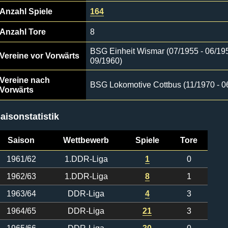
Anzahl Spiele
164
Anzahl Tore
8
BSG Einheit Wismar (07/1955 - 06/19
Vereine vor Vorwärts
09/1960)
Vereine nach
BSG Lokomotive Cottbus (11/1970 - 0
Vorwärts
aisonstatistik
Saison
Wettbewerb
Spiele
Tore
1961/62
1.DDR-Liga
1
0
1962/63
1.DDR-Liga
8
1
1963/64
DDR-Liga
4
3
1964/65
DDR-Liga
21
3