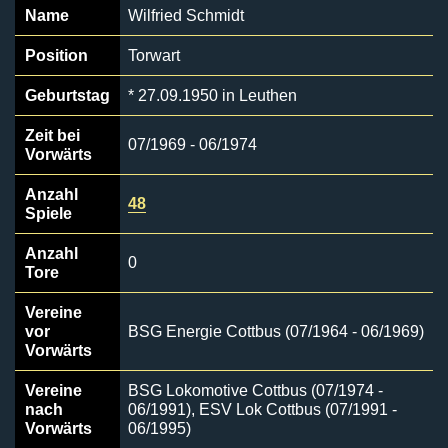
Name
Wilfried Schmidt
Position
Torwart
Geburtstag
* 27.09.1950 in Leuthen
Zeit bei
07/1969 - 06/1974
Vorwärts
Anzahl
48
Spiele
Anzahl
0
Tore
Vereine
vor
BSG Energie Cottbus (07/1964 - 06/1969)
Vorwärts
Vereine
BSG Lokomotive Cottbus (07/1974 -
nach
06/1991), ESV Lok Cottbus (07/1991 -
Vorwärts
06/1995)