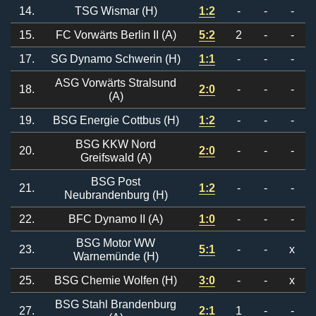
14.
TSG Wismar (H)
1:2
-
-
-
15.
FC Vorwärts Berlin II (A)
5:2
2
-
-
17.
SG Dynamo Schwerin (H)
1:1
-
-
-
ASG Vorwärts Stralsund
18.
2:0
-
-
-
(A)
19.
BSG Energie Cottbus (H)
1:2
-
-
-
BSG KKW Nord
20.
2:0
-
-
-
Greifswald (A)
BSG Post
21.
1:2
-
-
-
Neubrandenburg (H)
22.
BFC Dynamo II (A)
1:0
-
-
-
BSG Motor WW
23.
5:1
-
-
x
Warnemünde (H)
25.
BSG Chemie Wolfen (H)
3:0
-
-
x
BSG Stahl Brandenburg
27.
2:1
1
-
-