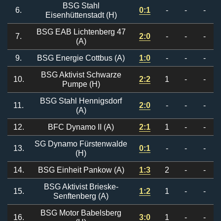
BSG Stahl
6.
0:1
-
-
-
Eisenhüttenstadt (H)
BSG EAB Lichtenberg 47
7.
2:0
-
-
-
(A)
9.
BSG Energie Cottbus (A)
1:0
-
-
-
BSG Aktivist Schwarze
10.
2:2
1
-
-
Pumpe (H)
BSG Stahl Hennigsdorf
11.
2:0
-
-
-
(A)
12.
BFC Dynamo II (A)
2:1
1
-
-
SG Dynamo Fürstenwalde
13.
0:1
-
-
-
(H)
14.
BSG Einheit Pankow (A)
1:3
2
-
-
BSG Aktivist Brieske-
15.
1:2
1
-
-
Senftenberg (A)
BSG Motor Babelsberg
16.
3:0
1
-
-