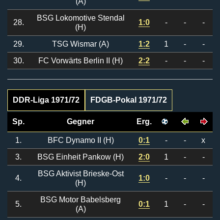
(A)
BSG Lokomotive Stendal
28.
1:0
-
-
-
(H)
29.
TSG Wismar (A)
1:2
1
-
-
30.
FC Vorwärts Berlin II (H)
2:2
-
-
-
DDR-Liga 1971/72
FDGB-Pokal 1971/72
Sp.
Gegner
Erg.
1.
BFC Dynamo II (H)
0:1
-
-
x
3.
BSG Einheit Pankow (H)
2:0
1
-
-
BSG Aktivist Brieske-Ost
4.
1:0
-
-
-
(H)
BSG Motor Babelsberg
5.
0:1
1
-
-
(A)