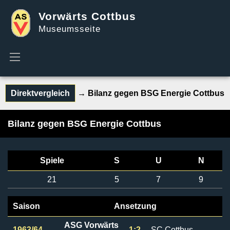
Vorwärts Cottbus
Museumsseite
Direktvergleich
→ Bilanz gegen BSG Energie Cottbus
Bilanz gegen BSG Energie Cottbus
Spiele
S
U
N
21
5
7
9
Saison
Ansetzung
ASG Vorwärts
1963/64
1:2
SC Cottbus