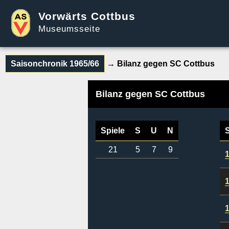
Vorwärts Cottbus
Museumsseite
Saisonchronik 1965/66
→ Bilanz gegen SC Cottbus
Bilanz gegen SC Cottbus
Spiele
S
U
N
21
5
7
9