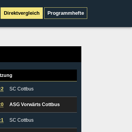
Direktvergleich
Programmhefte
tzung
:2
SC Cottbus
:0
ASG Vorwärts Cottbus
:1
SC Cottbus