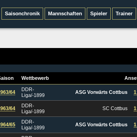
Saisonchronik
Mannschaften
Spieler
Trainer
Saison
Wettbewerb
Anse
DDR-
1963/64
ASG Vorwärts Cottbus
1
Liga/-1899
DDR-
1963/64
SC Cottbus
1
Liga/-1899
DDR-
1964/65
ASG Vorwärts Cottbus
1
Liga/-1899