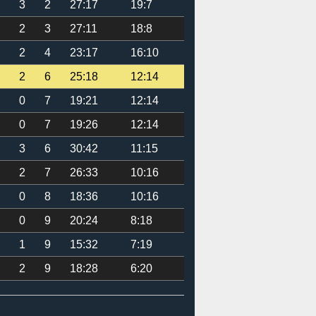
3
2
27:17
19:7
2
3
27:11
18:8
2
4
23:17
16:10
2
6
25:18
12:14
0
7
19:21
12:14
0
7
19:26
12:14
3
6
30:42
11:15
2
7
26:33
10:16
0
8
18:36
10:16
0
9
20:24
8:18
1
9
15:32
7:19
2
9
18:28
6:20