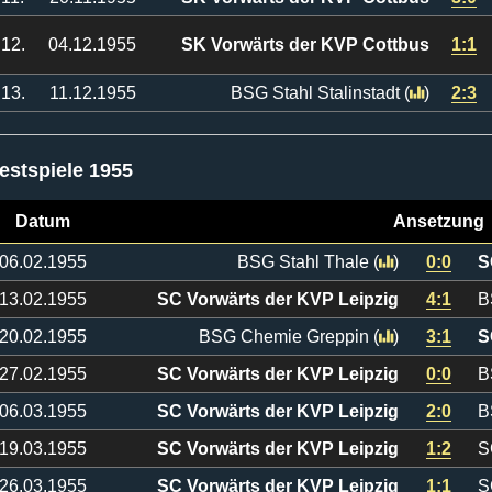
12.
04.12.1955
SK Vorwärts der KVP Cottbus
1:1
13.
11.12.1955
BSG Stahl Stalinstadt
(
)
2:3
estspiele 1955
Datum
Ansetzung
06.02.1955
BSG Stahl Thale
(
)
0:0
S
13.02.1955
SC Vorwärts der KVP Leipzig
4:1
B
20.02.1955
BSG Chemie Greppin
(
)
3:1
S
27.02.1955
SC Vorwärts der KVP Leipzig
0:0
B
06.03.1955
SC Vorwärts der KVP Leipzig
2:0
B
19.03.1955
SC Vorwärts der KVP Leipzig
1:2
S
26.03.1955
SC Vorwärts der KVP Leipzig
1:1
S