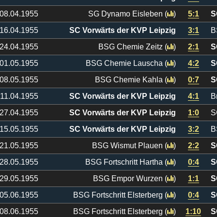
08.04.1955
SG Dynamo Eisleben
(
)
5:1
S
16.04.1955
SC Vorwärts der KVP Leipzig
3:1
B
24.04.1955
BSG Chemie Zeitz
(
)
2:1
S
01.05.1955
BSG Chemie Lauscha
(
)
4:2
S
08.05.1955
BSG Chemie Kahla
(
)
0:7
S
11.04.1955
SC Vorwärts der KVP Leipzig
4:1
B
27.04.1955
SC Vorwärts der KVP Leipzig
1:0
S
15.05.1955
SC Vorwärts der KVP Leipzig
3:2
B
21.05.1955
BSG Wismut Plauen
(
)
2:2
S
28.05.1955
BSG Fortschritt Hartha
(
)
0:4
S
29.05.1955
BSG Empor Wurzen
(
)
1:1
S
05.06.1955
BSG Fortschritt Elsterberg
(
)
0:4
S
08.06.1955
BSG Fortschritt Elsterberg
(
)
1:10
S