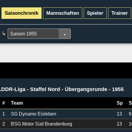
Saisonchronik
Mannschaften
Spieler
Trainer
↳
I.DDR-Liga - Staffel Nord - Übergangsrunde - 1955
#
Team
Sp
S
1
SG Dynamo Eisleben
13
9
2
BSG Motor Süd Brandenburg
13
1