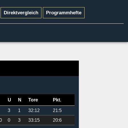
Direktvergleich
Programmhefte
U
N
Tore
Pkt.
3
1
32:12
21:5
0
0
3
33:15
20:6