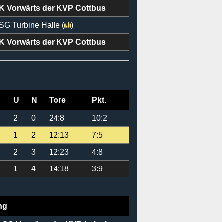
K Vorwärts der KVP Cottbus
SG Turbine Halle
(
)
K Vorwärts der KVP Cottbus
S
U
N
Tore
Pkt.
2
0
24:8
10:2
1
2
12:13
7:5
2
3
12:23
4:8
1
4
14:18
3:9
ng