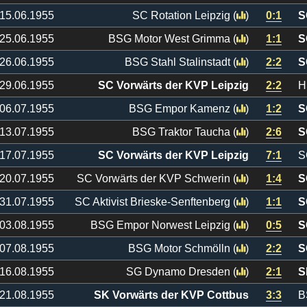
15.06.1955
SC Rotation Leipzig
(
)
0:1
S
25.06.1955
BSG Motor West Grimma
(
)
1:1
S
26.06.1955
BSG Stahl Stalinstadt
(
)
2:2
S
29.06.1955
SC Vorwärts der KVP Leipzig
2:2
H
06.07.1955
BSG Empor Kamenz
(
)
1:2
S
13.07.1955
BSG Traktor Taucha
(
)
2:6
S
17.07.1955
SC Vorwärts der KVP Leipzig
7:1
S
20.07.1955
SC Vorwärts der KVP Schwerin
(
)
1:4
S
31.07.1955
SC Aktivist Brieske-Senftenberg
(
)
1:1
S
03.08.1955
BSG Empor Norwest Leipzig
(
)
0:5
S
07.08.1955
BSG Motor Schmölln
(
)
2:2
S
16.08.1955
SG Dynamo Dresden
(
)
2:1
S
21.08.1955
SK Vorwärts der KVP Cottbus
3:3
B