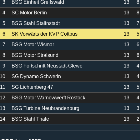
3
BSG Einheit Greifswald
13
8
4
SC Motor Berlin
13
8
5
BSG Stahl Stalinstadt
13
7
6
SK Vorwärts der KVP Cottbus
13
5
7
BSG Motor Wismar
13
6
8
BSG Motor Stralsund
13
6
9
BSG Fortschritt Neustadt-Glewe
13
4
10
SG Dynamo Schwerin
13
4
11
SG Lichtenberg 47
13
5
12
BSG Motor Warnowwerft Rostock
13
4
13
BSG Turbine Neubrandenburg
13
3
14
BSG Stahl Thale
13
2