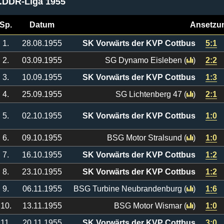
I.DDR-Liga 1955
Sp.
Datum
Ansetzu
1.
28.08.1955
SK Vorwärts der KVP Cottbus
5:1
2.
03.09.1955
SG Dynamo Eisleben
(
)
2:2
3.
10.09.1955
SK Vorwärts der KVP Cottbus
1:3
4.
25.09.1955
SG Lichtenberg 47
(
)
2:1
5.
02.10.1955
SK Vorwärts der KVP Cottbus
1:0
6.
09.10.1955
BSG Motor Stralsund
(
)
1:0
7.
16.10.1955
SK Vorwärts der KVP Cottbus
1:2
8.
23.10.1955
SK Vorwärts der KVP Cottbus
1:2
9.
06.11.1955
BSG Turbine Neubrandenburg
(
)
1:6
10.
13.11.1955
BSG Motor Wismar
(
)
1:0
11.
20.11.1955
SK Vorwärts der KVP Cottbus
3:0