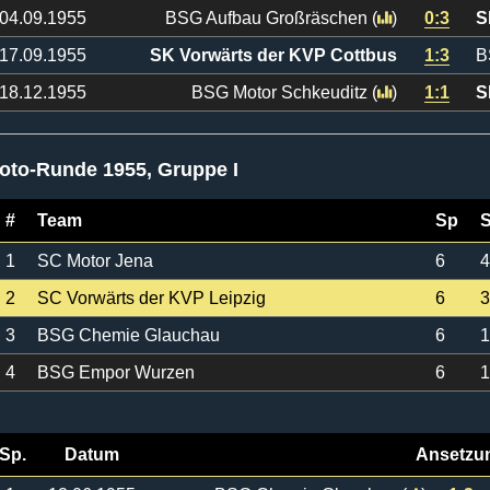
04.09.1955
BSG Aufbau Großräschen
(
)
0:3
S
17.09.1955
SK Vorwärts der KVP Cottbus
1:3
B
18.12.1955
BSG Motor Schkeuditz
(
)
1:1
S
oto-Runde 1955, Gruppe I
#
Team
Sp
1
SC Motor Jena
6
4
2
SC Vorwärts der KVP Leipzig
6
3
3
BSG Chemie Glauchau
6
1
4
BSG Empor Wurzen
6
1
Sp.
Datum
Ansetzu