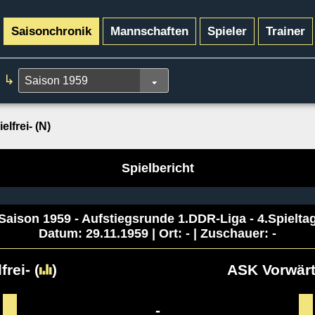
Saisonchronik
Mannschaften
Spieler
Trainer
↳
ielfrei- (N)
Spielbericht
Saison 1959 - Aufstiegsrunde 1.DDR-Liga - 4.Spielta
Datum: 29.11.1959 | Ort: - | Zuschauer: -
lfrei-
(
)
ASK Vorwärt
-