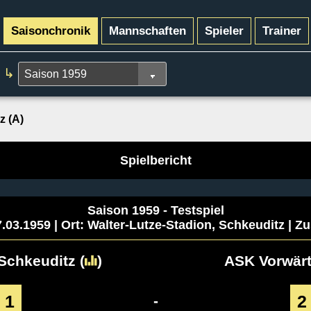
Saisonchronik
Mannschaften
Spieler
Trainer
↳
z (A)
Spielbericht
Saison 1959 - Testspiel
.03.1959 | Ort: Walter-Lutze-Stadion, Schkeuditz | Zu
Schkeuditz
(
)
ASK Vorwärt
1
2
-