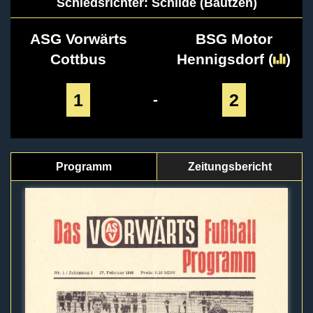
Schiedsrichter: Schilde (Bautzen)
ASG Vorwärts
BSG Motor
Cottbus
Hennigsdorf
(
)
1
2
-
Programm
Zeitungsbericht