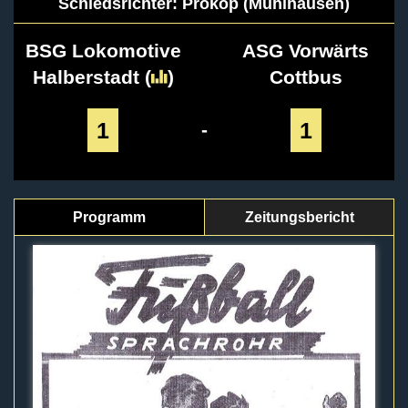
Schiedsrichter: Prokop (Mühlhausen)
BSG Lokomotive
ASG Vorwärts
Halberstadt
(
)
Cottbus
1
1
-
Programm
Zeitungsbericht