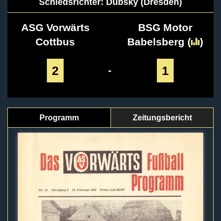
Schiedsrichter: Dubsky (Dresden)
ASG Vorwärts
BSG Motor
Cottbus
Babelsberg
(
)
2
1
-
Programm
Zeitungsbericht