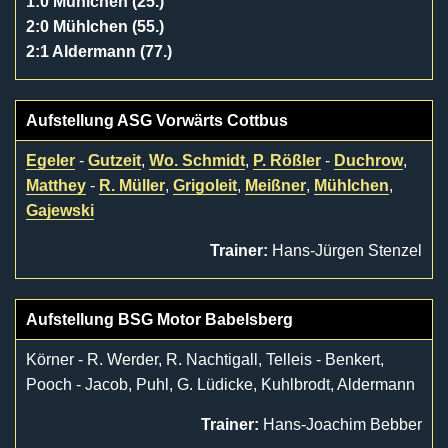
1:0 Mühlchen (25.)
2:0 Mühlchen (55.)
2:1 Aldermann (77.)
Aufstellung ASG Vorwärts Cottbus
Egeler
-
Gutzeit
,
Wo. Schmidt
,
P. Rößler
-
Duchrow
,
Matthey
-
R. Müller
,
Grigoleit
,
Meißner
,
Mühlchen
,
Gajewski
Trainer:
Hans-Jürgen Stenzel
Aufstellung BSG Motor Babelsberg
Körner - R. Werder, R. Nachtigall, Telleis - Benkert,
Pooch - Jacob, Puhl, G. Lüdicke, Kuhlbrodt, Aldermann
Trainer:
Hans-Joachim Bebber