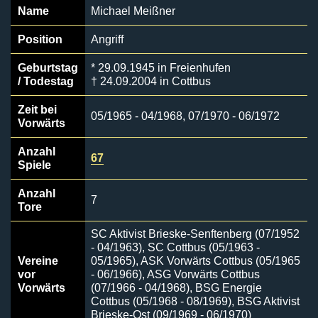
Name
Michael Meißner
Position
Angriff
Geburtstag
* 29.09.1945 in Freienhufen
/ Todestag
† 24.09.2004 in Cottbus
Zeit bei
05/1965 - 04/1968, 07/1970 - 06/1972
Vorwärts
Anzahl
67
Spiele
Anzahl
7
Tore
SC Aktivist Brieske-Senftenberg (07/1952
- 04/1963), SC Cottbus (05/1963 -
Vereine
05/1965), ASK Vorwärts Cottbus (05/1965
vor
- 06/1966), ASG Vorwärts Cottbus
Vorwärts
(07/1966 - 04/1968), BSG Energie
Cottbus (05/1968 - 08/1969), BSG Aktivist
Brieske-Ost (09/1969 - 06/1970)