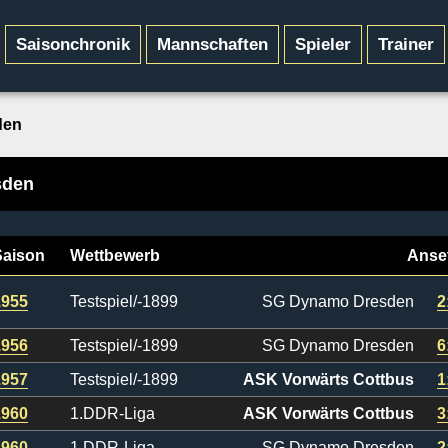
Saisonchronik
Mannschaften
Spieler
Trainer
den
sden
Saison
Wettbewerb
Anse
1955
Testspiel/-1899
SG Dynamo Dresden
2
1956
Testspiel/-1899
SG Dynamo Dresden
6
1957
Testspiel/-1899
ASK Vorwärts Cottbus
1
1960
1.DDR-Liga
ASK Vorwärts Cottbus
3
1960
1.DDR-Liga
SG Dynamo Dresden
2