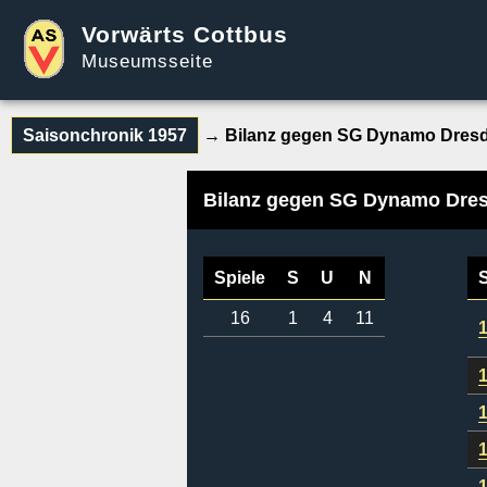
Vorwärts Cottbus
Museumsseite
Saisonchronik 1957
→ Bilanz gegen SG Dynamo Dres
Bilanz gegen SG Dynamo Dre
Spiele
S
U
N
16
1
4
11