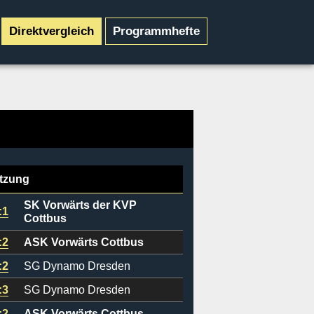
Direktvergleich
Programmhefte
tzung
SK Vorwärts der KVP
:1
Cottbus
:2
ASK Vorwärts Cottbus
:2
SG Dynamo Dresden
:3
SG Dynamo Dresden
:2
ASK Vorwärts Cottbus