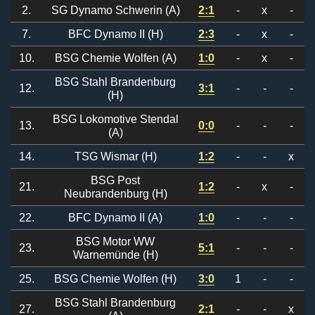
2.
SG Dynamo Schwerin (A)
2:1
-
x
-
7.
BFC Dynamo II (H)
2:3
-
x
-
10.
BSG Chemie Wolfen (A)
1:0
-
x
-
BSG Stahl Brandenburg
12.
3:1
-
-
-
(H)
BSG Lokomotive Stendal
13.
0:0
-
-
-
(A)
14.
TSG Wismar (H)
1:2
-
-
x
BSG Post
21.
1:2
-
x
-
Neubrandenburg (H)
22.
BFC Dynamo II (A)
1:0
-
-
-
BSG Motor WW
23.
5:1
-
-
-
Warnemünde (H)
25.
BSG Chemie Wolfen (H)
3:0
1
-
-
BSG Stahl Brandenburg
27.
2:1
-
-
x