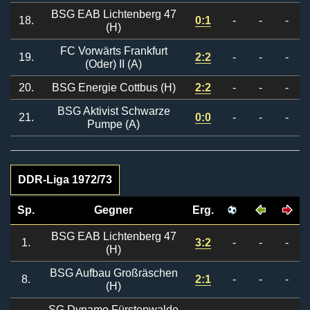
BSG EAB Lichtenberg 47
18.
0:1
-
-
-
(H)
FC Vorwärts Frankfurt
19.
2:2
-
-
-
(Oder) II (A)
20.
BSG Energie Cottbus (H)
2:2
-
-
-
BSG Aktivist Schwarze
21.
0:0
-
-
-
Pumpe (A)
DDR-Liga 1972/73
Sp.
Gegner
Erg.
BSG EAB Lichtenberg 47
1.
3:2
-
-
-
(H)
BSG Aufbau Großräschen
8.
2:1
-
-
-
(H)
SG Dynamo Fürstenwalde