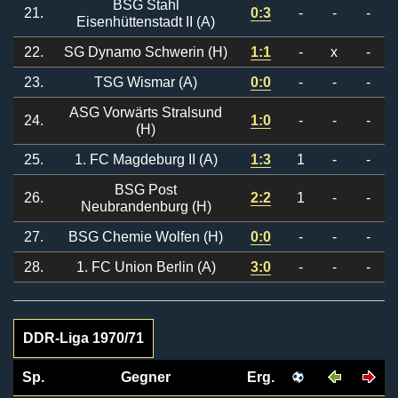
BSG Stahl
21.
0:3
-
-
-
Eisenhüttenstadt II (A)
22.
SG Dynamo Schwerin (H)
1:1
-
x
-
23.
TSG Wismar (A)
0:0
-
-
-
ASG Vorwärts Stralsund
24.
1:0
-
-
-
(H)
25.
1. FC Magdeburg II (A)
1:3
1
-
-
BSG Post
26.
2:2
1
-
-
Neubrandenburg (H)
27.
BSG Chemie Wolfen (H)
0:0
-
-
-
28.
1. FC Union Berlin (A)
3:0
-
-
-
DDR-Liga 1970/71
Sp.
Gegner
Erg.