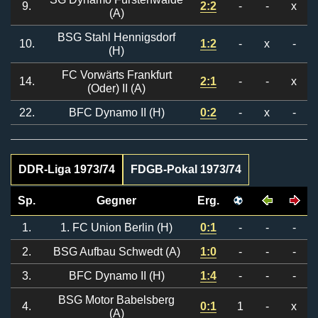
9.
2:2
-
-
x
(A)
BSG Stahl Hennigsdorf
10.
1:2
-
x
-
(H)
FC Vorwärts Frankfurt
14.
2:1
-
-
x
(Oder) II (A)
22.
BFC Dynamo II (H)
0:2
-
x
-
DDR-Liga 1973/74
FDGB-Pokal 1973/74
Sp.
Gegner
Erg.
1.
1. FC Union Berlin (H)
0:1
-
-
-
2.
BSG Aufbau Schwedt (A)
1:0
-
-
-
3.
BFC Dynamo II (H)
1:4
-
-
-
BSG Motor Babelsberg
4.
0:1
1
-
x
(A)