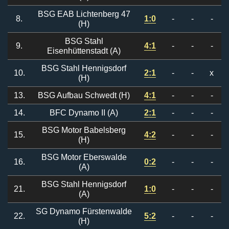
BSG EAB Lichtenberg 47
8.
1:0
-
-
-
(H)
BSG Stahl
9.
4:1
-
-
-
Eisenhüttenstadt (A)
BSG Stahl Hennigsdorf
10.
2:1
-
-
x
(H)
13.
BSG Aufbau Schwedt (H)
4:1
-
-
-
14.
BFC Dynamo II (A)
2:1
-
-
-
BSG Motor Babelsberg
15.
4:2
-
-
-
(H)
BSG Motor Eberswalde
16.
0:2
-
-
-
(A)
BSG Stahl Hennigsdorf
21.
1:0
-
-
-
(A)
SG Dynamo Fürstenwalde
22.
5:2
-
-
-
(H)