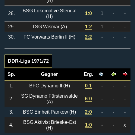
(A)
BSG Lokomotive Stendal
28.
1:0
1
-
-
(H)
29.
TSG Wismar (A)
1:2
1
-
-
30.
FC Vorwärts Berlin II (H)
2:2
-
-
-
DDR-Liga 1971/72
Sp.
Gegner
Erg.
1.
BFC Dynamo II (H)
0:1
-
-
-
SG Dynamo Fürstenwalde
2.
6:0
-
-
-
(A)
3.
BSG Einheit Pankow (H)
2:0
-
-
-
BSG Aktivist Brieske-Ost
4.
1:0
-
-
x
(H)