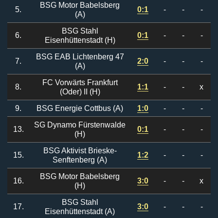
BSG Motor Babelsberg
5.
0:1
-
-
-
(A)
BSG Stahl
6.
0:1
-
-
-
Eisenhüttenstadt (H)
BSG EAB Lichtenberg 47
7.
2:0
-
-
-
(A)
FC Vorwärts Frankfurt
8.
1:1
-
-
x
(Oder) II (H)
9.
BSG Energie Cottbus (A)
1:0
-
-
-
SG Dynamo Fürstenwalde
13.
0:1
-
-
-
(H)
BSG Aktivist Brieske-
15.
1:2
-
-
-
Senftenberg (A)
BSG Motor Babelsberg
16.
3:0
-
-
x
(H)
BSG Stahl
17.
3:0
-
-
-
Eisenhüttenstadt (A)