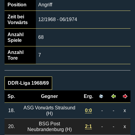
Position
Angriff
Zeit bei
12/1968 - 06/1974
Vorwärts
Anzahl
68
Spiele
Anzahl
7
Tore
DDR-Liga 1968/69
Sp.
Gegner
Erg.
ASG Vorwärts Stralsund
18.
0:0
-
-
x
(H)
BSG Post
20.
2:1
-
-
x
Neubrandenburg (H)