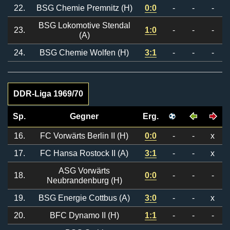
22.
BSG Chemie Premnitz (H)
0:0
-
-
-
BSG Lokomotive Stendal
23.
1:0
-
-
-
(A)
24.
BSG Chemie Wolfen (H)
3:1
-
-
-
DDR-Liga 1969/70
Sp.
Gegner
Erg.
16.
FC Vorwärts Berlin II (H)
0:0
-
-
x
17.
FC Hansa Rostock II (A)
3:1
-
-
x
ASG Vorwärts
18.
0:0
-
-
-
Neubrandenburg (H)
19.
BSG Energie Cottbus (A)
3:0
-
-
x
20.
BFC Dynamo II (H)
1:1
-
-
-