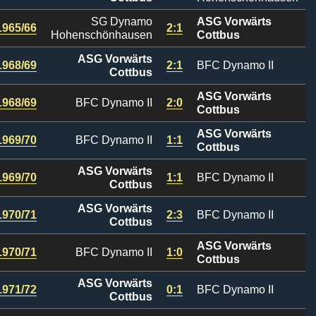
SG Dynamo
ASG Vorwärts
1965/66
2:1
Hohenschönhausen
Cottbus
ASG Vorwärts
1968/69
2:1
BFC Dynamo II
Cottbus
ASG Vorwärts
1968/69
BFC Dynamo II
2:0
Cottbus
ASG Vorwärts
1969/70
BFC Dynamo II
1:1
Cottbus
ASG Vorwärts
1969/70
1:1
BFC Dynamo II
Cottbus
ASG Vorwärts
1970/71
2:3
BFC Dynamo II
Cottbus
ASG Vorwärts
1970/71
BFC Dynamo II
1:0
Cottbus
ASG Vorwärts
1971/72
0:1
BFC Dynamo II
Cottbus