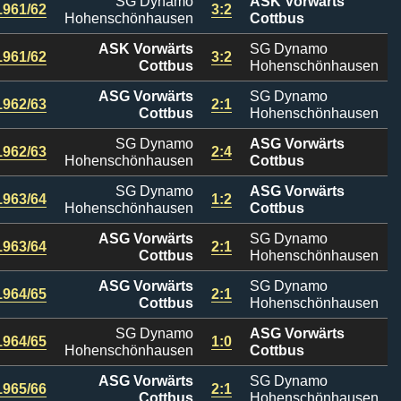
SG Dynamo
ASK Vorwärts
1961/62
3:2
Hohenschönhausen
Cottbus
ASK Vorwärts
SG Dynamo
1961/62
3:2
Cottbus
Hohenschönhausen
ASG Vorwärts
SG Dynamo
1962/63
2:1
Cottbus
Hohenschönhausen
SG Dynamo
ASG Vorwärts
1962/63
2:4
Hohenschönhausen
Cottbus
SG Dynamo
ASG Vorwärts
1963/64
1:2
Hohenschönhausen
Cottbus
ASG Vorwärts
SG Dynamo
1963/64
2:1
Cottbus
Hohenschönhausen
ASG Vorwärts
SG Dynamo
1964/65
2:1
Cottbus
Hohenschönhausen
SG Dynamo
ASG Vorwärts
1964/65
1:0
Hohenschönhausen
Cottbus
ASG Vorwärts
SG Dynamo
1965/66
2:1
Cottbus
Hohenschönhausen