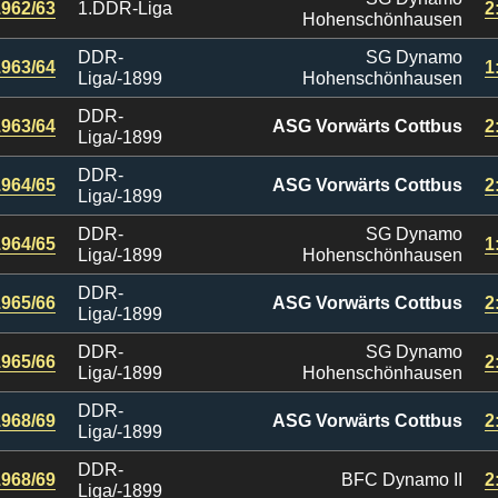
1962/63
1.DDR-Liga
2
Hohenschönhausen
DDR-
SG Dynamo
1963/64
1
Liga/-1899
Hohenschönhausen
DDR-
1963/64
ASG Vorwärts Cottbus
2
Liga/-1899
DDR-
1964/65
ASG Vorwärts Cottbus
2
Liga/-1899
DDR-
SG Dynamo
1964/65
1
Liga/-1899
Hohenschönhausen
DDR-
1965/66
ASG Vorwärts Cottbus
2
Liga/-1899
DDR-
SG Dynamo
1965/66
2
Liga/-1899
Hohenschönhausen
DDR-
1968/69
ASG Vorwärts Cottbus
2
Liga/-1899
DDR-
1968/69
BFC Dynamo II
2
Liga/-1899