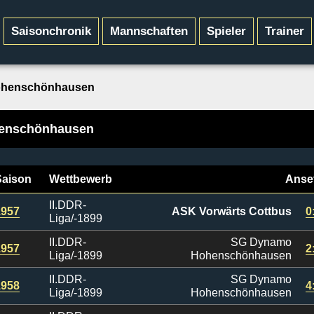
Saisonchronik
Mannschaften
Spieler
Trainer
ohenschönhausen
henschönhausen
Saison
Wettbewerb
Anse
II.DDR-
1957
ASK Vorwärts Cottbus
0
Liga/-1899
II.DDR-
SG Dynamo
1957
2
Liga/-1899
Hohenschönhausen
II.DDR-
SG Dynamo
1958
4
Liga/-1899
Hohenschönhausen