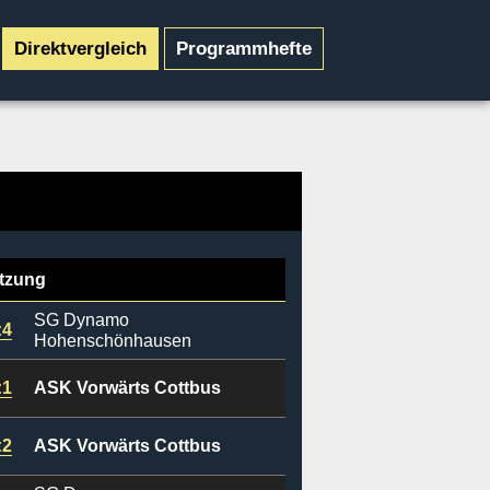
Direktvergleich
Programmhefte
tzung
SG Dynamo
:4
Hohenschönhausen
:1
ASK Vorwärts Cottbus
:2
ASK Vorwärts Cottbus