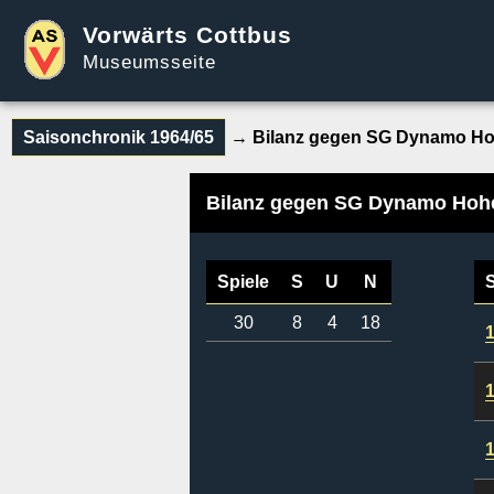
Vorwärts Cottbus
Museumsseite
Saisonchronik 1964/65
→ Bilanz gegen SG Dynamo H
Bilanz gegen SG Dynamo Ho
Spiele
S
U
N
30
8
4
18